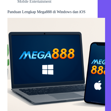
Mobile Entertainment
Panduan Lengkap Mega888 di Windows dan iOS