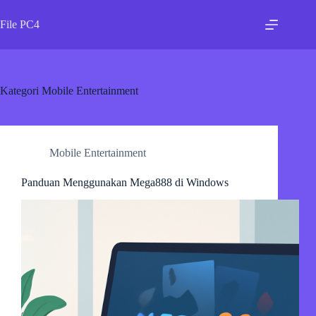
Skip
to
File PC4
content
Kategori
Mobile Entertainment
Mobile Entertainment
Panduan Menggunakan Mega888 di Windows