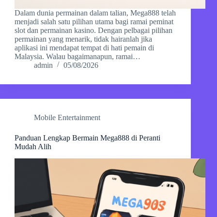
Dalam dunia permainan dalam talian, Mega888 telah
menjadi salah satu pilihan utama bagi ramai peminat
slot dan permainan kasino. Dengan pelbagai pilihan
permainan yang menarik, tidak hairanlah jika
aplikasi ini mendapat tempat di hati pemain di
Malaysia. Walau bagaimanapun, ramai…
admin
05/08/2026
Mobile Entertainment
Panduan Lengkap Bermain Mega888 di Peranti
Mudah Alih