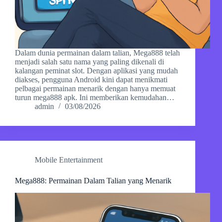
Dalam dunia permainan dalam talian, Mega888 telah
menjadi salah satu nama yang paling dikenali di
kalangan peminat slot. Dengan aplikasi yang mudah
diakses, pengguna Android kini dapat menikmati
pelbagai permainan menarik dengan hanya memuat
turun mega888 apk. Ini memberikan kemudahan…
admin
03/08/2026
Mobile Entertainment
Mega888: Permainan Dalam Talian yang Menarik