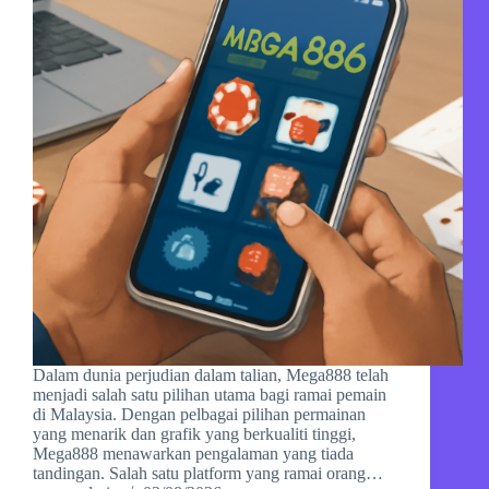
Dalam dunia perjudian dalam talian, Mega888 telah
menjadi salah satu pilihan utama bagi ramai pemain
di Malaysia. Dengan pelbagai pilihan permainan
yang menarik dan grafik yang berkualiti tinggi,
Mega888 menawarkan pengalaman yang tiada
tandingan. Salah satu platform yang ramai orang…