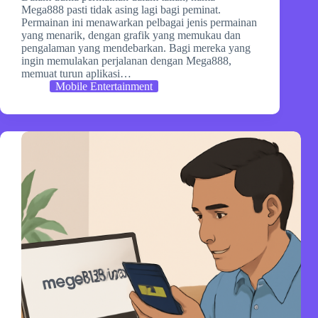
Mega888 pasti tidak asing lagi bagi peminat.
Permainan ini menawarkan pelbagai jenis permainan
yang menarik, dengan grafik yang memukau dan
pengalaman yang mendebarkan. Bagi mereka yang
ingin memulakan perjalanan dengan Mega888,
memuat turun aplikasi…
Mobile Entertainment