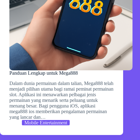
Panduan Lengkap untuk Mega888
Dalam dunia permainan dalam talian, Mega888 telah
menjadi pilihan utama bagi ramai peminat permainan
slot. Aplikasi ini menawarkan pelbagai jenis
permainan yang menarik serta peluang untuk
menang besar. Bagi pengguna iOS, aplikasi
mega888 ios memberikan pengalaman permainan
yang lancar dan…
Mobile Entertainment