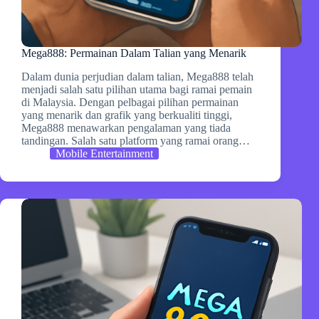
Mega888: Permainan Dalam Talian yang Menarik
Dalam dunia perjudian dalam talian, Mega888 telah
menjadi salah satu pilihan utama bagi ramai pemain
di Malaysia. Dengan pelbagai pilihan permainan
yang menarik dan grafik yang berkualiti tinggi,
Mega888 menawarkan pengalaman yang tiada
tandingan. Salah satu platform yang ramai orang…
Mobile Entertainment