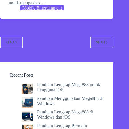
untuk mengakses…
Mobile Entertainment
PREV
NEXT
Recent Posts
Panduan Lengkap Mega888 untuk
Pengguna iOS
Panduan Menggunakan Mega888 di
Windows
Panduan Lengkap Mega888 di
Windows dan iOS
Panduan Lengkap Bermain