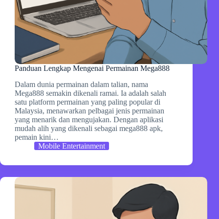
Panduan Lengkap Mengenai Permainan Mega888
Dalam dunia permainan dalam talian, nama
Mega888 semakin dikenali ramai. Ia adalah salah
satu platform permainan yang paling popular di
Malaysia, menawarkan pelbagai jenis permainan
yang menarik dan mengujakan. Dengan aplikasi
mudah alih yang dikenali sebagai mega888 apk,
pemain kini…
Mobile Entertainment