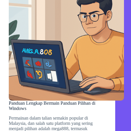
Panduan Lengkap Bermain Panduan Pilihan di
Windows
Permainan dalam talian semakin popular di
Malaysia, dan salah satu platform yang sering
menjadi pilihan adalah mega888, termasuk