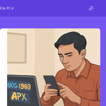
Skip
to
File PC4
content