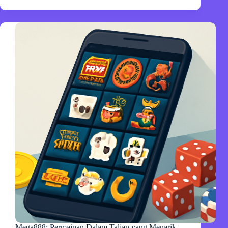
Mega888: Permainan Dalam Talian yang Menarik