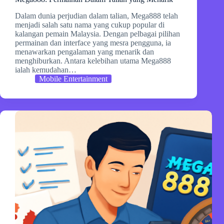
Dalam dunia perjudian dalam talian, Mega888 telah
menjadi salah satu nama yang cukup popular di
kalangan pemain Malaysia. Dengan pelbagai pilihan
permainan dan interface yang mesra pengguna, ia
menawarkan pengalaman yang menarik dan
menghiburkan. Antara kelebihan utama Mega888
ialah kemudahan…
Mobile Entertainment