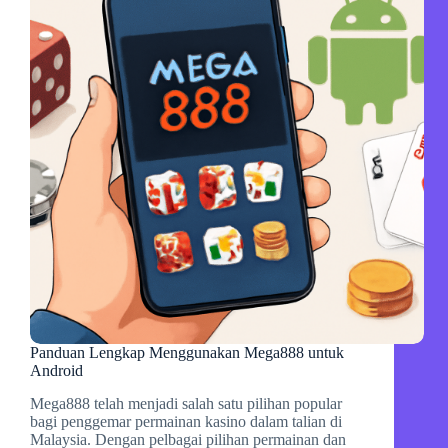
Panduan Lengkap Menggunakan Mega888 untuk
Android
Mega888 telah menjadi salah satu pilihan popular
bagi penggemar permainan kasino dalam talian di
Malaysia. Dengan pelbagai pilihan permainan dan