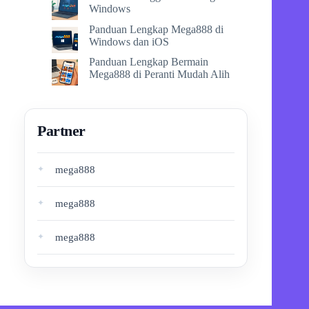
Windows
Panduan Lengkap Mega888 di
Windows dan iOS
Panduan Lengkap Bermain
Mega888 di Peranti Mudah Alih
Partner
mega888
mega888
mega888