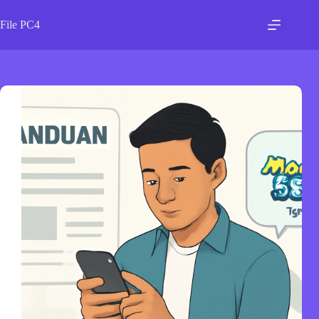
Skip
to
File PC4
content